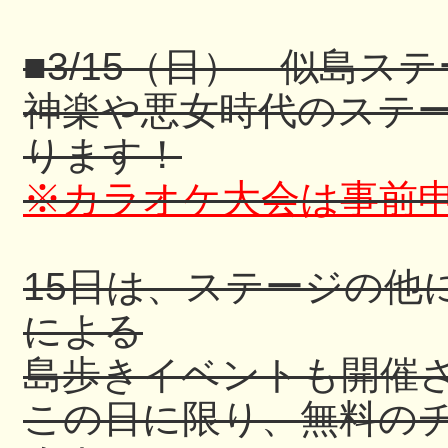
■3/15（日） 似島ス
神楽や悪女時代のステ
ります！
※カラオケ大会は事前申込
15日は、ステージの他
による
島歩きイベントも開催
この日に限り、無料の