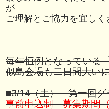
が
ご理解とご協力を宜しく
毎年恒例となっている
似島会場も二日間大いに
■3/14（土） 第一回
事前申込制 募集期間（～