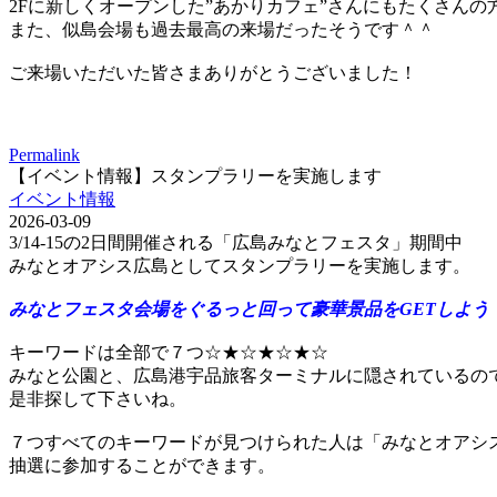
2Fに新しくオープンした”あかりカフェ”さんにもたくさん
また、似島会場も過去最高の来場だったそうです＾＾
ご来場いただいた皆さまありがとうございました！
Permalink
【イベント情報】スタンプラリーを実施します
イベント情報
2026-03-09
3/14-15の2日間開催される「広島みなとフェスタ」期間中
みなとオアシス広島としてスタンプラリーを実施します。
みなとフェスタ会場をぐるっと回って豪華景品をGETしよう
キーワードは全部で７つ☆★☆★☆★☆
みなと公園と、広島港宇品旅客ターミナルに隠されているの
是非探して下さいね。
７つすべてのキーワードが見つけられた人は「みなとオアシ
抽選に参加することができます。