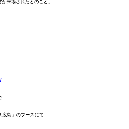
の方が来場されたとのこと。
！
で
ス広島」のブースにて