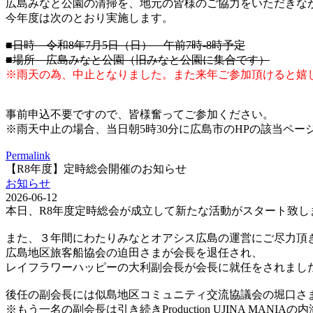
広島みなと公園の清掃を、地元の皆様のご協力をいただきな
今年度は次のとおり実施します。
■日時 令和8年7月5日（日） 午前7時-8時予定
■場所 広島みなと公園（旧みなと公園に集合です）
※雨天の為、中止となりました。また来年ご参加頂けると嬉
事前申込不要ですので、皆様奮ってご参加ください。
※雨天中止の場合、当日朝5時30分に広島市のHPの該当ペー
Permalink
【R8年度】定時総会開催のお知らせ
お知らせ
2026-06-12
本日、R8年度定時総会が成立して新たな活動がスタート致し
また、３年間にわたりみなとオアシス広島の運営にご尽力頂
広島地区旅客船協会の迫田さまが会長を退任され、
レイフラワーハッピーの大利副会長が会長に就任をされまし
後任の副会長には似島地区コミュニティ交流協議会の堀口さ
※もう一名の副会長は引き続きProduction UJINA MANI