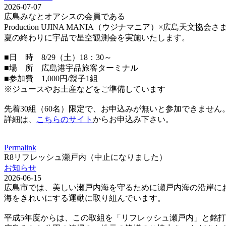
2026-07-07
広島みなとオアシスの会員である
Production UJINA MANIA（ウジナマニア）×広島天文
夏の終わりに宇品で星空観測会を実施いたします。
■日 時 8/29（土）18：30～
■場 所 広島港宇品旅客ターミナル
■参加費 1,000円/親子1組
※ジュースやお土産などをご準備しています
先着30組（60名）限定で、お申込みが無いと参加できません
詳細は、
こちらのサイト
からお申込み下さい。
Permalink
R8リフレッシュ瀬戸内（中止になりました）
お知らせ
2026-06-15
広島市では、美しい瀬戸内海を守るために瀬戸内海の沿岸に
海をきれいにする運動に取り組んでいます。
平成5年度からは、この取組を「リフレッシュ瀬戸内」と銘