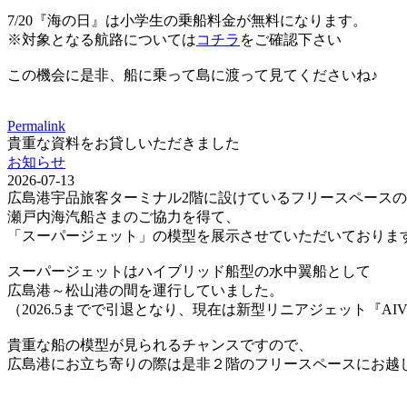
7/20『海の日』は小学生の乗船料金が無料になります。
※対象となる航路については
コチラ
をご確認下さい
この機会に是非、船に乗って島に渡って見てくださいね♪
Permalink
貴重な資料をお貸しいただきました
お知らせ
2026-07-13
広島港宇品旅客ターミナル2階に設けているフリースペース
瀬戸内海汽船さまのご協力を得て、
「スーパージェット」の模型を展示させていただいておりま
スーパージェットはハイブリッド船型の水中翼船として
広島港～松山港の間を運行していました。
（2026.5までで引退となり、現在は新型リニアジェット『AI
貴重な船の模型が見られるチャンスですので、
広島港にお立ち寄りの際は是非２階のフリースペースにお越