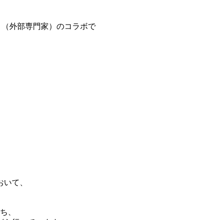
協会さま（外部専門家）のコラボで
。
おいて、
打ち、