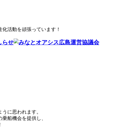
性化活動を頑張っています！
ように思われます。
の乗船機会を提供し、
！