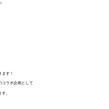
♪
。
きます！
のコラボ企画として
ます。