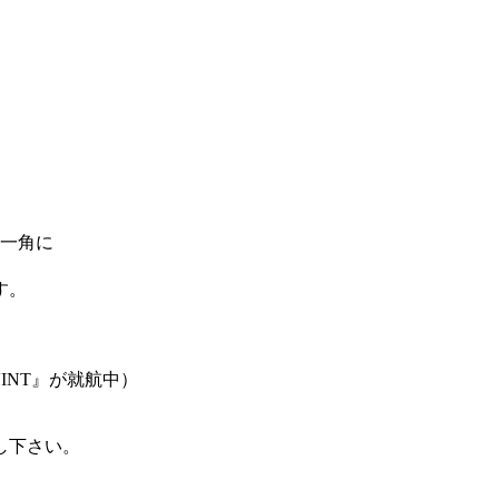
の一角に
す。
VINT』が就航中）
し下さい。