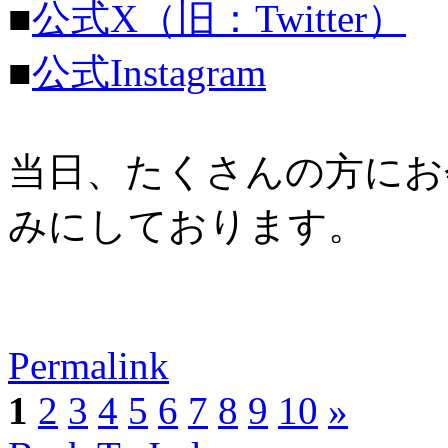
■
公式X（旧：Twitter）
■
公式Instagram
当日、たくさんの方にお
みにしております。
Permalink
1
2
3
4
5
6
7
8
9
10
»