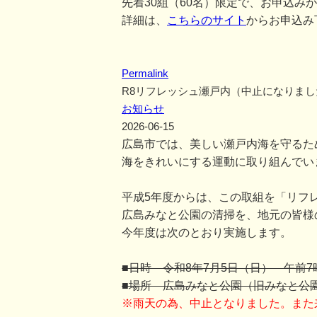
先着30組（60名）限定で、お申込み
詳細は、
こちらのサイト
からお申込み
Permalink
R8リフレッシュ瀬戸内（中止になりまし
お知らせ
2026-06-15
広島市では、美しい瀬戸内海を守るた
海をきれいにする運動に取り組んでい
平成5年度からは、この取組を「リフ
広島みなと公園の清掃を、地元の皆様
今年度は次のとおり実施します。
■日時 令和8年7月5日（日） 午前7
■場所 広島みなと公園（旧みなと公
※雨天の為、中止となりました。また