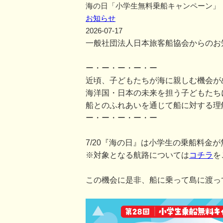
海の日「小学生無料乗船キャンペーン」
お知らせ
2026-07-17
一般社団法人日本旅客船協会からのお
ー・ー・ー・ー・ー
近頃、子どもたちが海に親しむ機会が
海洋国・日本の未来を担う子どもたち
船とのふれあいを通じて船に対する理
ー・ー・ー・ー・ー
7/20『海の日』は小学生の乗船料金
※対象となる航路については
コチラ
を
この機会に是非、船に乗って島に渡っ