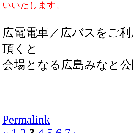
いいたします。
広電電車／広バスをご利
頂くと
会場となる広島みなと公
Permalink
«
1
2
3
4
5
6
7
»