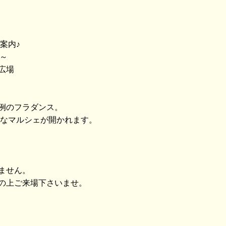
ご案内♪
0～
広場
例のフラダンス。
anなマルシェが開かれます。
ません。
の上ご来場下さいませ。