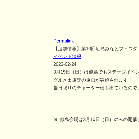
Permalink
【追加情報】第10回広島みなとフェスタ
イベント情報
2023-02-24
3
月
19
日（日）
は似島でもステージイベ
グルメ出店等の
企画が実施されます！
当日限りのチャーター便も出ているので
※
似島会場は
3
月
19
日（日）のみの開催