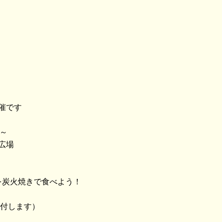
催です
0～
広場
尾を炭火焼きで食べよう！
寄付します）