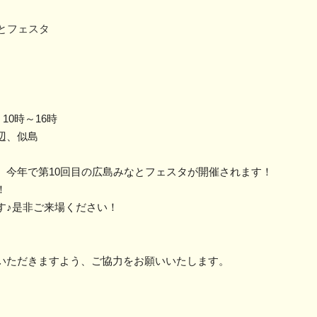
とフェスタ
）
10
時～
16
時
辺、似島
、今年で第
10
回目の広島
みなとフェスタが開催されます！
！
す♪是非ご来場ください！
いただきますよう、
ご協力をお願いいたします。