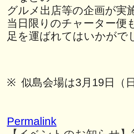
グルメ出店等の
企画が実
当日限りのチャーター便
足を運ばれてはいかがで
※
似島会場は
3
月
19
日（
Permalink