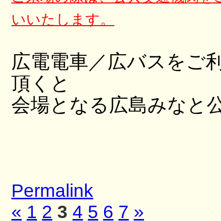
いいたします。
広電電車／広バスをご
頂くと
会場となる広島みなと
Permalink
«
1
2
3
4
5
6
7
»