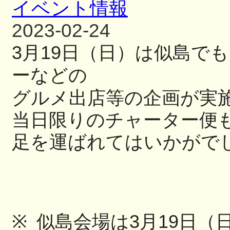
イベント情報
2023-02-24
3
月
19
日（日）
は似島でも
ーなどの
グルメ出店等の
企画が実
当日限りのチャーター便
足を運ばれてはいかがで
※
似島会場は
3
月
19
日（