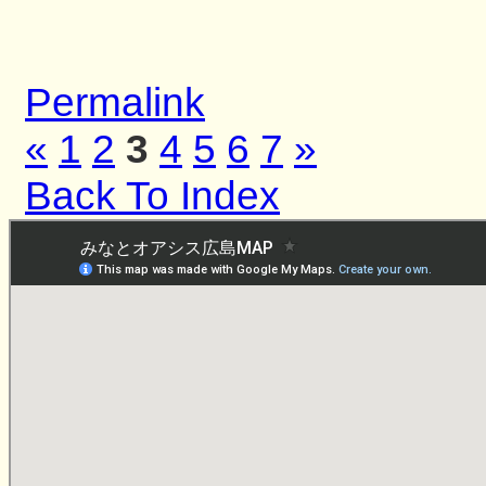
Permalink
«
1
2
3
4
5
6
7
»
Back To Index