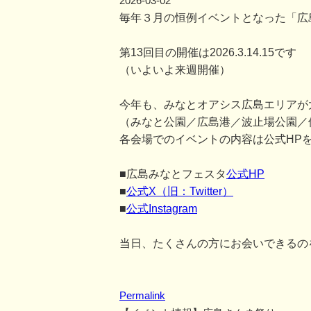
2026-03-02
毎年３月の恒例イベントとなった「広
第13回目の開催は2026.3.14.15です
（いよいよ来週開催）
今年も、みなとオアシス広島エリアが
（みなと公園／広島港／波止場公園／
各会場でのイベントの内容は公式HP
■広島みなとフェスタ
公式HP
■
公式X（旧：Twitter）
■
公式Instagram
当日、たくさんの方にお会いできるの
Permalink