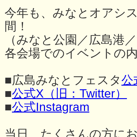
今年も、みなとオアシス
間！
（みなと公園／広島港／
各会場でのイベントの内
■広島みなとフェスタ
公
■
公式X（旧：Twitter）
■
公式Instagram
当日、たくさんの方に