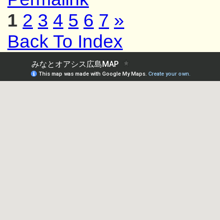
1
2
3
4
5
6
7
»
Back To Index