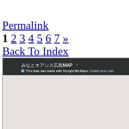
Permalink
1
2
3
4
5
6
7
»
Back To Index