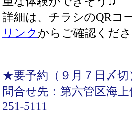
重な体験ができそう♫
詳細は、チラシのQRコ
リンク
からご確認くださ
★要予約（９月７日〆切
問合せ先：第六管区海上保安
251-5111