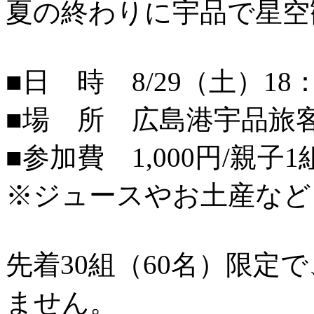
夏の終わりに宇品で星空
■日 時 8/29（土）18：
■場 所 広島港宇品旅
■参加費 1,000円/親子1
※ジュースやお土産など
先着30組（60名）限定
ません。