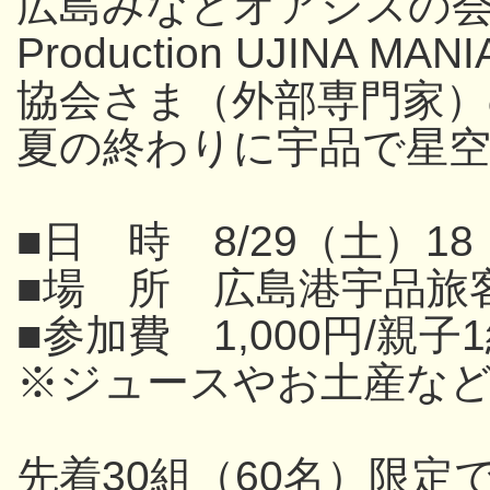
広島みなとオアシスの
Production UJINA
協会さま（外部専門家
夏の終わりに宇品で星
■日 時 8/29（土）18
■場 所 広島港宇品旅
■参加費 1,000円/親子
※ジュースやお土産な
先着30組（60名）限