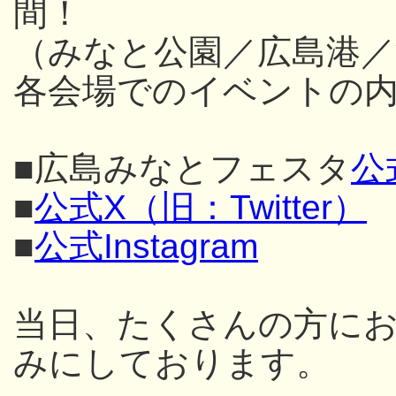
間！
（みなと公園／広島港／
各会場でのイベントの内
■広島みなとフェスタ
公
■
公式X（旧：Twitter）
■
公式Instagram
当日、たくさんの方に
みにしております。