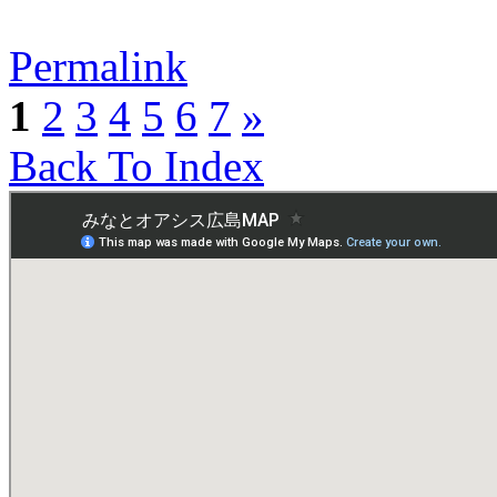
Permalink
1
2
3
4
5
6
7
»
Back To Index