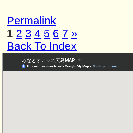
Permalink
1
2
3
4
5
6
7
»
Back To Index