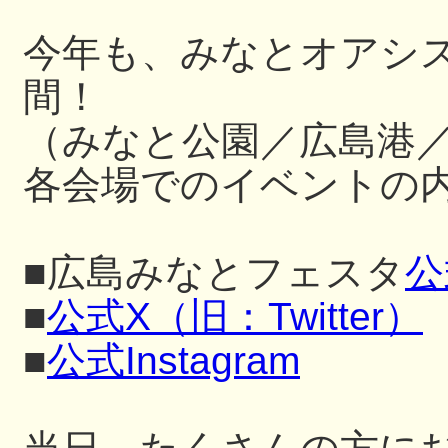
今年も、みなとオアシ
間！
（みなと公園／広島港
各会場でのイベントの内
■広島みなとフェスタ
公
■
公式X（旧：Twitter）
■
公式Instagram