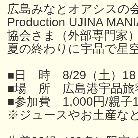
広島みなとオアシスの
Production UJIN
協会さま（外部専門家
夏の終わりに宇品で星
■日 時 8/29（土）18
■場 所 広島港宇品旅
■参加費 1,000円/親子
※ジュースやお土産な