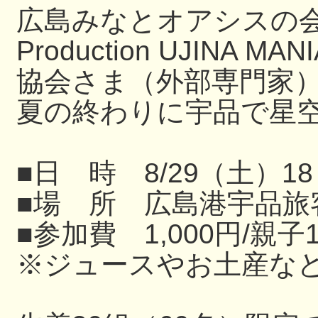
広島みなとオアシスの
Production UJIN
協会さま（外部専門家
夏の終わりに宇品で星
■日 時 8/29（土）18
■場 所 広島港宇品旅
■参加費 1,000円/親子
※ジュースやお土産な