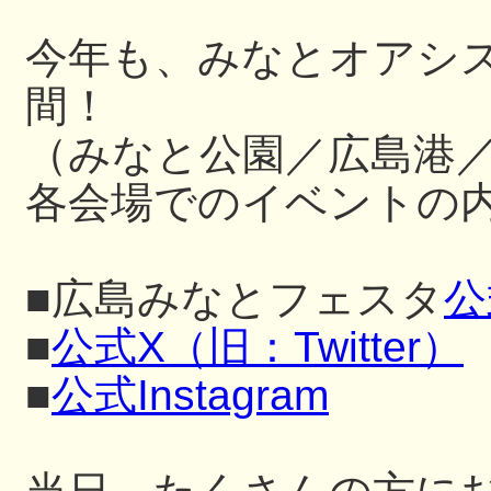
今年も、みなとオアシ
間！
（みなと公園／広島港
各会場でのイベントの内
■広島みなとフェスタ
公
■
公式X（旧：Twitter）
■
公式Instagram