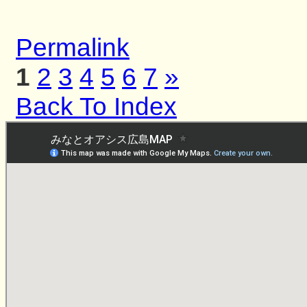
Permalink
1
2
3
4
5
6
7
»
Back To Index