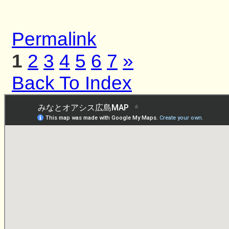
Permalink
1
2
3
4
5
6
7
»
Back To Index