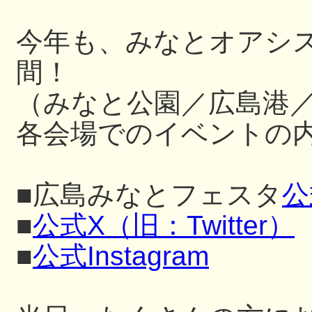
今年も、みなとオアシ
間！
（みなと公園／広島港
各会場でのイベントの内
■広島みなとフェスタ
公
■
公式X（旧：Twitter）
■
公式Instagram