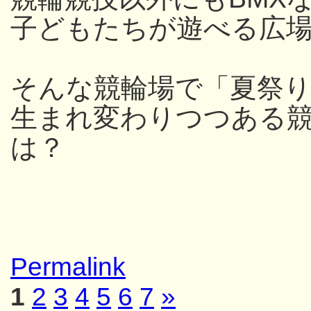
子どもたちが遊べる広
そんな競輪場で「夏祭
生まれ変わりつつある
は？
Permalink
1
2
3
4
5
6
7
»