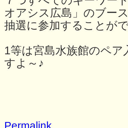
７つすべてのキーワー
オアシス広島」のブー
抽選に参加することが
1等は宮島水族館のペア
すよ～♪
Permalink