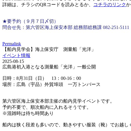
詳細は、チラシのQRコードを読みとるか、
コチラのリンク
か
★要予約（９月７日〆切）
問合せ先：第六管区海上保安本部 総務部総務課 082-251-5111
Permalink
【船内見学会】海上保安庁 測量船「光洋」
イベント情報
2025-08-15
広島港初入港となる測量船「光洋」一般公開
日時：8月31日（日） 13：00-16：00
場所：広島（宇品）外貿埠頭 一万トンバース
第六管区海上保安本部主催の船内見学イベントです。
予約不要で、順次船内に入れるそうです。
※混雑時は待ち時間あり
船内は狭く段差も多いので、動きやすい服装（靴）でお越し