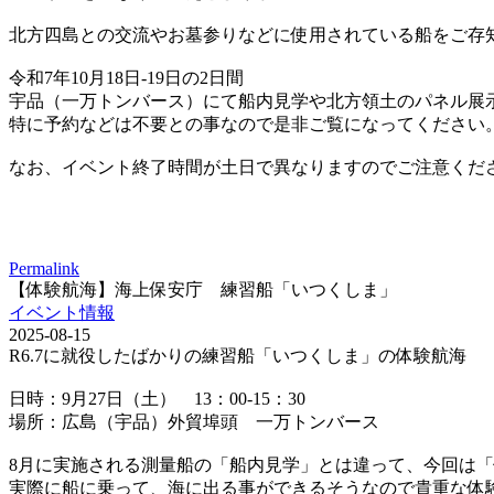
北方四島との交流やお墓参りなどに使用されている船をご存
令和7年10月18日-19日の2日間
宇品（一万トンバース）にて船内見学や北方領土のパネル展
特に予約などは不要との事なので是非ご覧になってください
なお、イベント終了時間が土日で異なりますのでご注意くだ
Permalink
【体験航海】海上保安庁 練習船「いつくしま」
イベント情報
2025-08-15
R6.7に就役したばかりの練習船「いつくしま」の体験航海
日時：9月27日（土） 13：00-15：30
場所：広島（宇品）外貿埠頭 一万トンバース
8月に実施される測量船の「船内見学」とは違って、今回は
実際に船に乗って、海に出る事ができるそうなので貴重な体