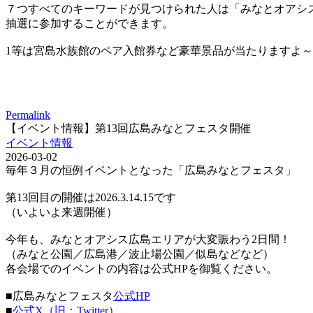
７つすべてのキーワードが見つけられた人は「みなとオアシ
抽選に参加することができます。
1等は宮島水族館のペア入館券など豪華景品が当たりますよ～
Permalink
【イベント情報】第13回広島みなとフェスタ開催
イベント情報
2026-03-02
毎年３月の恒例イベントとなった「広島みなとフェスタ」
第13回目の開催は2026.3.14.15です
（いよいよ来週開催）
今年も、みなとオアシス広島エリアが大変賑わう2日間！
（みなと公園／広島港／波止場公園／似島などなど）
各会場でのイベントの内容は公式HPを御覧ください。
■広島みなとフェスタ
公式HP
■
公式X（旧：Twitter）