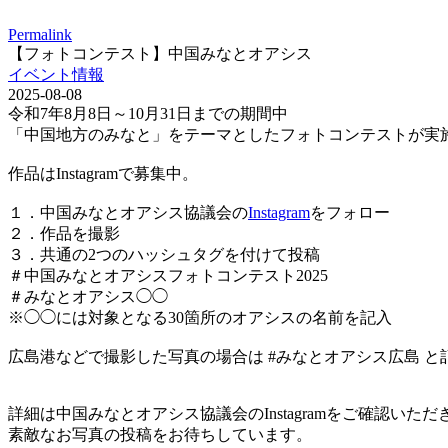
Permalink
【フォトコンテスト】中国みなとオアシス
イベント情報
2025-08-08
令和7年8月8日～10月31日までの期間中
「中国地方のみなと」をテーマとしたフォトコンテストが実
作品はInstagramで募集中。
１．中国みなとオアシス協議会の
Instagram
をフォロー
２．作品を撮影
３．共通の2つのハッシュタグを付けて投稿
＃中国みなとオアシスフォトコンテスト2025
＃みなとオアシス◯◯
※◯◯には対象となる30箇所のオアシスの名前を記入
広島港などで撮影した写真の場合は #みなとオアシス広島 と
詳細は中国みなとオアシス協議会のInstagramをご確認いただ
素敵なお写真の投稿をお待ちしています。