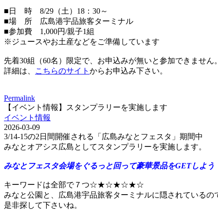
■日 時 8/29（土）18：30～
■場 所 広島港宇品旅客ターミナル
■参加費 1,000円/親子1組
※ジュースやお土産などをご準備しています
先着30組（60名）限定で、お申込みが無いと参加できません
詳細は、
こちらのサイト
からお申込み下さい。
Permalink
【イベント情報】スタンプラリーを実施します
イベント情報
2026-03-09
3/14-15の2日間開催される「広島みなとフェスタ」期間中
みなとオアシス広島としてスタンプラリーを実施します。
みなとフェスタ会場をぐるっと回って豪華景品をGETしよう
キーワードは全部で７つ☆★☆★☆★☆
みなと公園と、広島港宇品旅客ターミナルに隠されているの
是非探して下さいね。