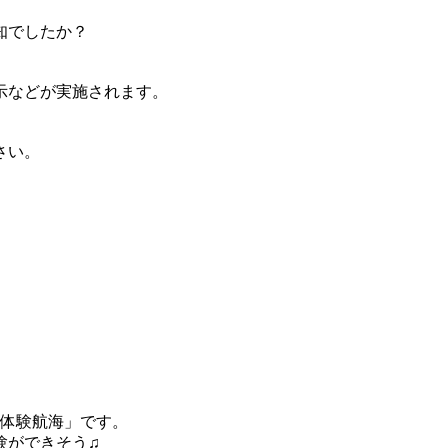
知でしたか？
示などが実施されます。
。
さい。
「体験航海」です。
験ができそう♫