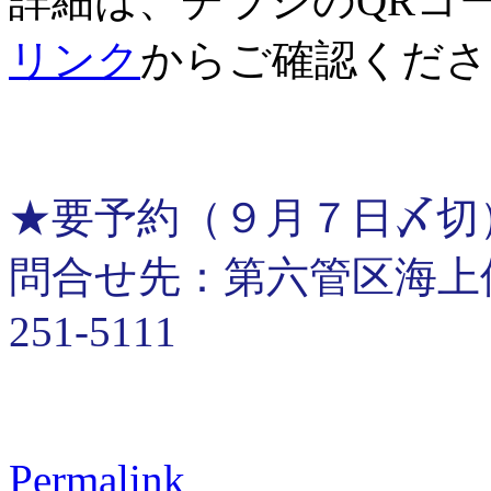
詳細は、チラシのQRコ
リンク
からご確認くださ
★要予約（９月７日〆切
問合せ先：第六管区海上保安
251-5111
Permalink