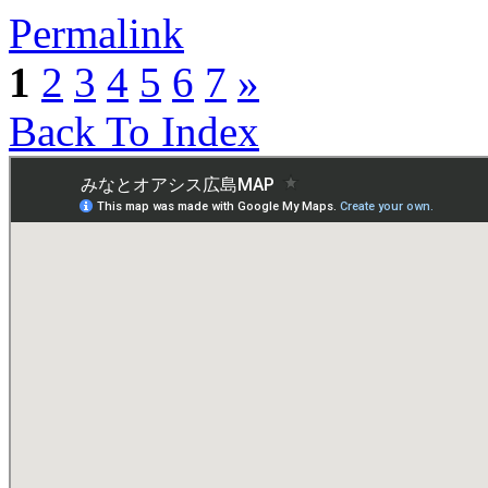
Permalink
1
2
3
4
5
6
7
»
Back To Index