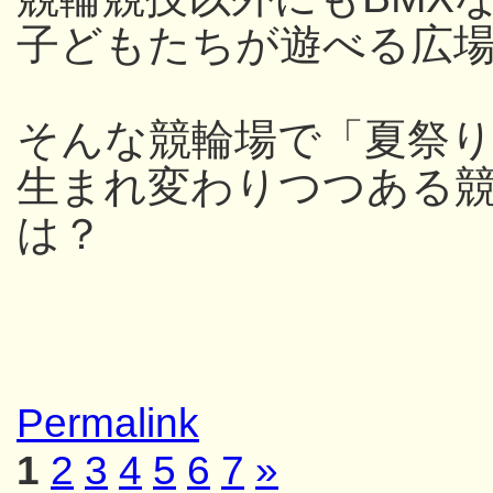
子どもたちが遊べる広
そんな競輪場で「夏祭
生まれ変わりつつある
は？
Permalink
1
2
3
4
5
6
7
»