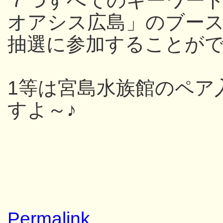
７つすべてのキーワー
オアシス広島」のブー
抽選に参加することが
1等は宮島水族館のペア
すよ～♪
Permalink