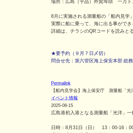
場所：広島（宇品）外貿埠頭 一万ト
8月に実施される測量船の「船内見学
実際に船に乗って、海に出る事ができ
詳細は、チラシのQRコードを読みと
★要予約（９月７日〆切）
問合せ先：第六管区海上保安本部 総務部総務
Permalink
【船内見学会】海上保安庁 測量船「光
イベント情報
2025-08-15
広島港初入港となる測量船「光洋」一
日時：8月31日（日） 13：00-16：0