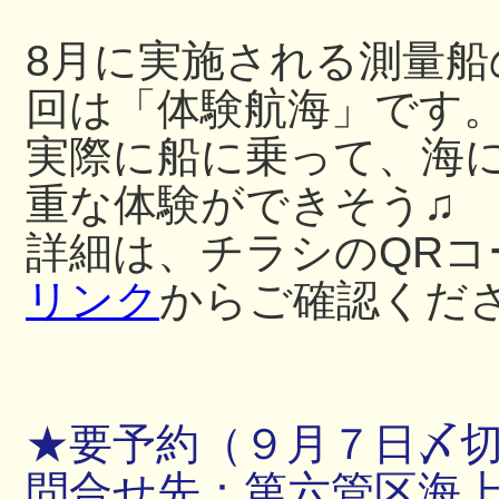
8月に実施される測量
回は「体験航海」です
実際に船に乗って、海
重な体験ができそう♫
詳細は、チラシのQRコ
リンク
からご確認くだ
★要予約（９月７日〆
問合せ先：第六管区海上保