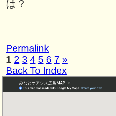
は？
Permalink
1
2
3
4
5
6
7
»
Back To Index