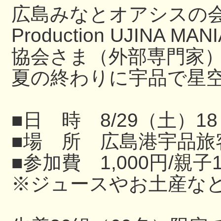
広島みなとオアシスの
Production UJIN
協会さま（外部専門家
夏の終わりに宇品で星
■日 時 8/29（土）18
■場 所 広島港宇品旅
■参加費 1,000円/親子
※ジュースやお土産な