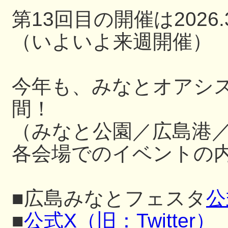
第13回目の開催は2026.3
（いよいよ来週開催）
今年も、みなとオアシ
間！
（みなと公園／広島港
各会場でのイベントの内
■広島みなとフェスタ
公
■
公式X（旧：Twitter）