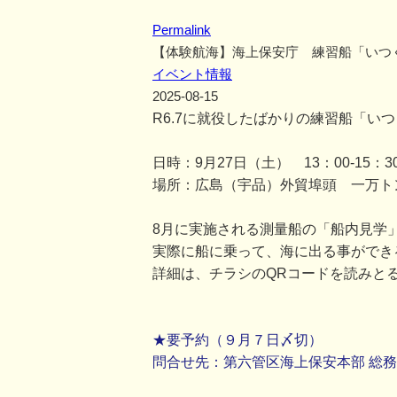
Permalink
【体験航海】海上保安庁 練習船「いつ
イベント情報
2025-08-15
R6.7に就役したばかりの練習船「い
日時：9月27日（土） 13：00-15：3
場所：広島（宇品）外貿埠頭 一万ト
8月に実施される測量船の「船内見学
実際に船に乗って、海に出る事ができ
詳細は、チラシのQRコードを読みと
★要予約（９月７日〆切）
問合せ先：第六管区海上保安本部 総務部総務