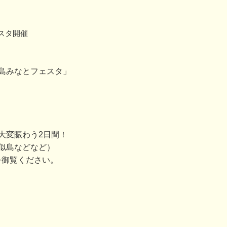
スタ開催
島みなとフェスタ」
大変賑わう2日間！
似島などなど）
を御覧ください。