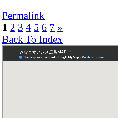
Permalink
1
2
3
4
5
6
7
»
Back To Index