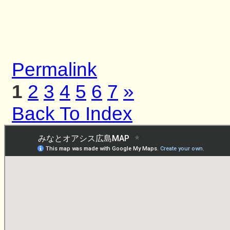
Permalink
1
2
3
4
5
6
7
»
Back To Index