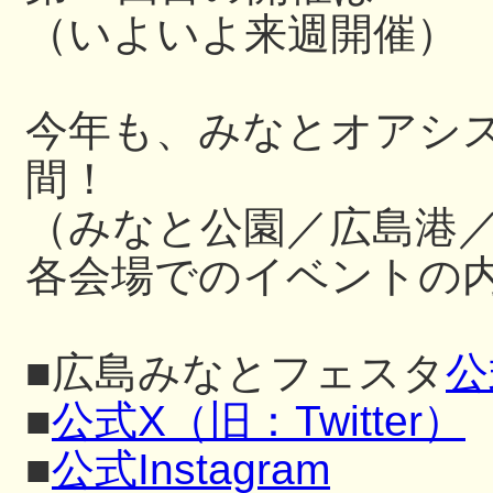
（いよいよ来週開催）
今年も、みなとオアシ
間！
（みなと公園／広島港
各会場でのイベントの内
■広島みなとフェスタ
公
■
公式X（旧：Twitter）
■
公式Instagram