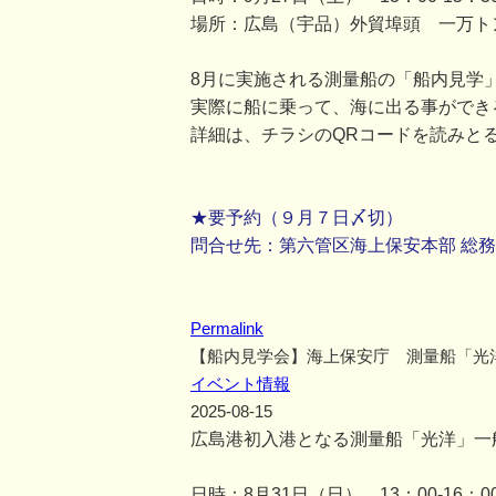
場所：広島（宇品）外貿埠頭 一万ト
8月に実施される測量船の「船内見学
実際に船に乗って、海に出る事ができ
詳細は、チラシのQRコードを読みと
★要予約（９月７日〆切）
問合せ先：第六管区海上保安本部 総務部総務
Permalink
【船内見学会】海上保安庁 測量船「光
イベント情報
2025-08-15
広島港初入港となる測量船「光洋」一
日時：8月31日（日） 13：00-16：0