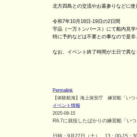
北方四島との交流やお墓参りなどに使
令和7年10月18日-19日の2日間
宇品（一万トンバース）にて船内見学
特に予約などは不要との事なので是非
なお、イベント終了時間が土日で異な
Permalink
【体験航海】海上保安庁 練習船「いつ
イベント情報
2025-08-15
R6.7に就役したばかりの練習船「い
日時：9月27日（土） 13：00-15：3