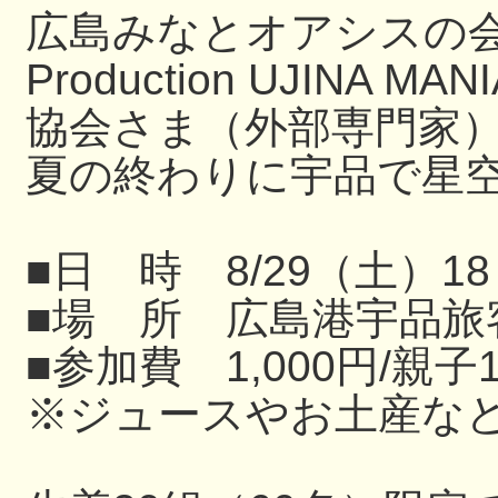
広島みなとオアシスの
Production UJIN
協会さま（外部専門家
夏の終わりに宇品で星
■日 時 8/29（土）18
■場 所 広島港宇品旅
■参加費 1,000円/親子
※ジュースやお土産な