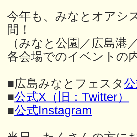
今年も、みなとオアシ
間！
（みなと公園／広島港
各会場でのイベントの内
■広島みなとフェスタ
公
■
公式X（旧：Twitter）
■
公式Instagram