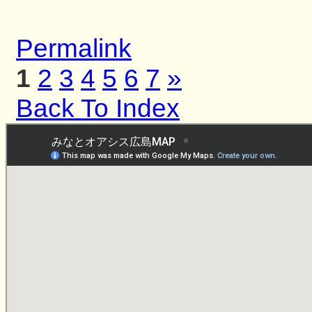
Permalink
1
2
3
4
5
6
7
»
Back To Index