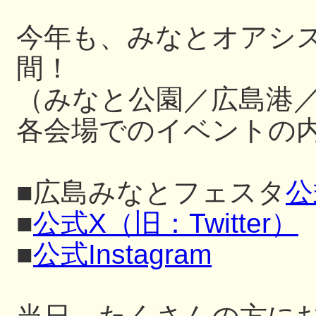
今年も、みなとオアシ
間！
（みなと公園／広島港
各会場でのイベントの内
■広島みなとフェスタ
公
■
公式X（旧：Twitter）
■
公式Instagram