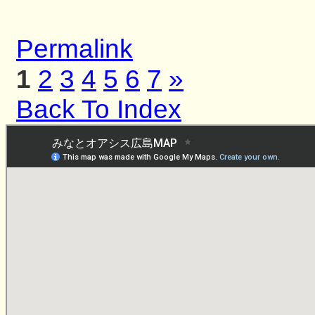
Permalink
1
2
3
4
5
6
7
»
Back To Index