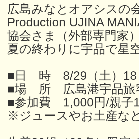
広島みなとオアシスの
Production UJIN
協会さま（外部専門家
夏の終わりに宇品で星
■日 時 8/29（土）18
■場 所 広島港宇品旅
■参加費 1,000円/親子
※ジュースやお土産な