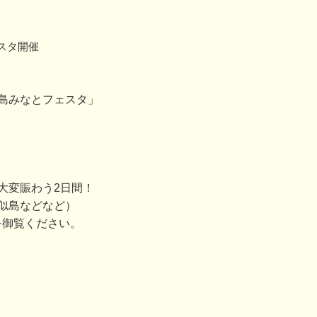
スタ開催
島みなとフェスタ」
大変賑わう2日間！
似島などなど）
を御覧ください。