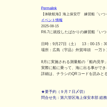
Permalink
【体験航海】海上保安庁 練習船「いつ
イベント情報
2025-08-15
R6.7に就役したばかりの練習船「い
日時：9月27日（土） 13：00-15：3
場所：広島（宇品）外貿埠頭 一万ト
8月に実施される測量船の「船内見学
実際に船に乗って、海に出る事ができ
詳細は、チラシのQRコードを読みと
★要予約（９月７日〆切）
問合せ先：第六管区海上保安本部 総務部総務