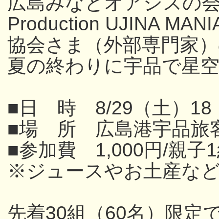
広島みなとオアシスの
Production UJINA
協会さま（外部専門家
夏の終わりに宇品で星
■日 時 8/29（土）18
■場 所 広島港宇品旅
■参加費 1,000円/親子
※ジュースやお土産な
先着30組（60名）限