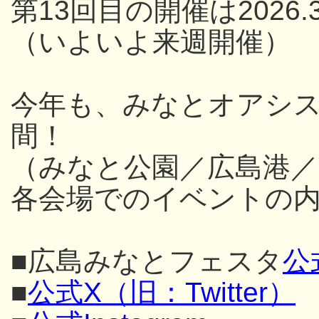
第13回目の開催は2026.3
（いよいよ来週開催）
今年も、みなとオアシス
間！
（みなと公園／広島港／
各会場でのイベントの内
■広島みなとフェスタ
公
■
公式X（旧：Twitter）