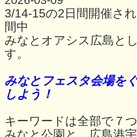
2026-03-09
3/14-15の2日間開
間中
みなとオアシス広島と
す。
みなとフェスタ会場をぐ
しよう！
キーワードは全部で７つ
みなと公園と、広島港