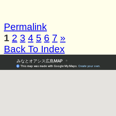
Permalink
1
2
3
4
5
6
7
»
Back To Index