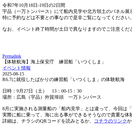
令和7年10月18日-19日の2日間
宇品（一万トンバース）にて船内見学や北方領土のパネル展
特に予約などは不要との事なので是非ご覧になってください
なお、イベント終了時間が土日で異なりますのでご注意くだ
Permalink
【体験航海】海上保安庁 練習船「いつくしま」
イベント情報
2025-08-15
R6.7に就役したばかりの練習船「いつくしま」の体験航海
日時：9月27日（土） 13：00-15：30
場所：広島（宇品）外貿埠頭 一万トンバース
8月に実施される測量船の「船内見学」とは違って、今回は
実際に船に乗って、海に出る事ができるそうなので貴重な体
詳細は、チラシのQRコードを読みとるか、
コチラのリンク
か