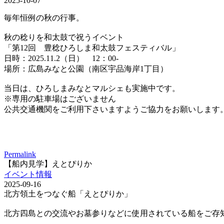
2025-10-07
毎年恒例の秋の行事。
秋の稔りを和太鼓で祝うイベント
「第12回 豊稔ひろしま和太鼓フェスティバル」
日時：2025.11.2（日） 12：00-
場所：広島みなと公園（南区宇品海岸1丁目）
当日は、ひろしまみなとマルシェも実施中です。
※専用の駐車場はございません
公共交通機関をご利用下さいますようご協力をお願いします
Permalink
【船内見学】えとぴりか
イベント情報
2025-09-16
北方領土をつなぐ船「えとぴりか」
北方四島との交流やお墓参りなどに使用されている船をご存