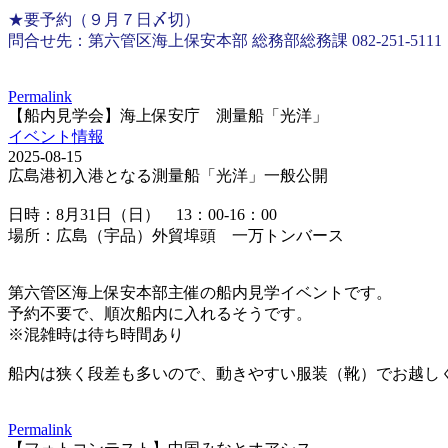
★要予約（９月７日〆切）
問合せ先：第六管区海上保安本部 総務部総務課 082-251-5111
Permalink
【船内見学会】海上保安庁 測量船「光洋」
イベント情報
2025-08-15
広島港初入港となる測量船「光洋」一般公開
日時：8月31日（日） 13：00-16：00
場所：広島（宇品）外貿埠頭 一万トンバース
第六管区海上保安本部主催の船内見学イベントです。
予約不要で、順次船内に入れるそうです。
※混雑時は待ち時間あり
船内は狭く段差も多いので、動きやすい服装（靴）でお越し
Permalink