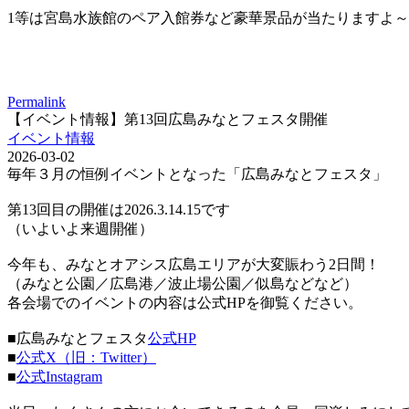
1等は宮島水族館のペア入館券など豪華景品が当たりますよ～
Permalink
【イベント情報】第13回広島みなとフェスタ開催
イベント情報
2026-03-02
毎年３月の恒例イベントとなった「広島みなとフェスタ」
第13回目の開催は2026.3.14.15です
（いよいよ来週開催）
今年も、みなとオアシス広島エリアが大変賑わう2日間！
（みなと公園／広島港／波止場公園／似島などなど）
各会場でのイベントの内容は公式HPを御覧ください。
■広島みなとフェスタ
公式HP
■
公式X（旧：Twitter）
■
公式Instagram