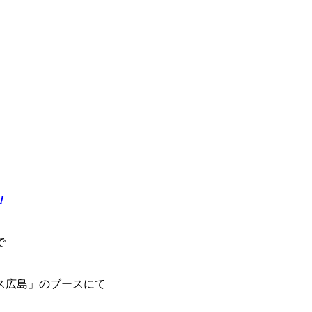
。
！
で
ス広島」のブースにて