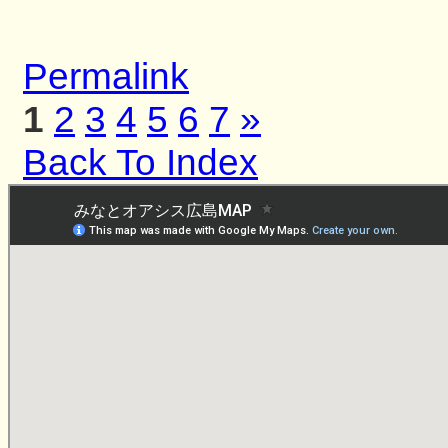
Permalink
1
2
3
4
5
6
7
»
Back To Index