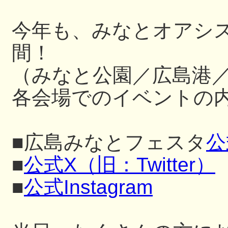
今年も、みなとオアシ
間！
（みなと公園／広島港
各会場でのイベントの内
■広島みなとフェスタ
公
■
公式X（旧：Twitter）
■
公式Instagram