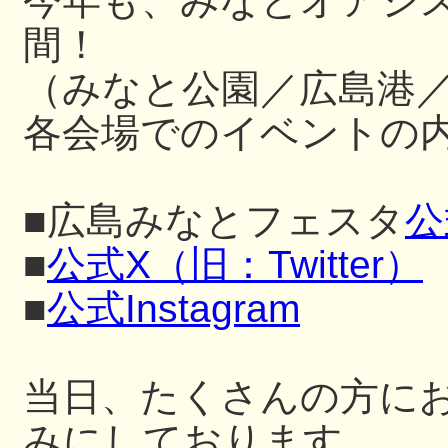
今年も、みなとオアシ
間！
（みなと公園／広島港
各会場でのイベントの内
■広島みなとフェスタ
公
■
公式X（旧：Twitter）
■
公式Instagram
当日、たくさんの方に
みにしております。