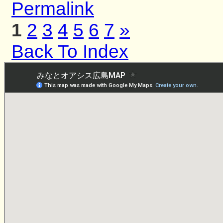
Permalink
1
2
3
4
5
6
7
»
Back To Index