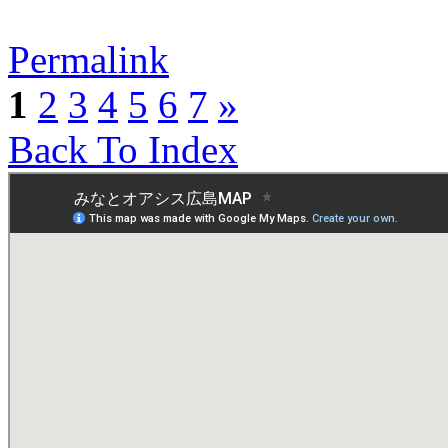
Permalink
1
2
3
4
5
6
7
»
Back To Index