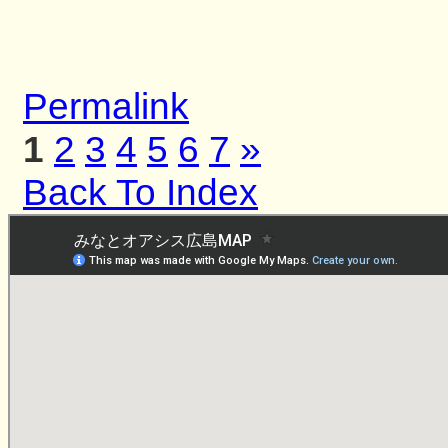
Permalink
1
2
3
4
5
6
7
»
Back To Index