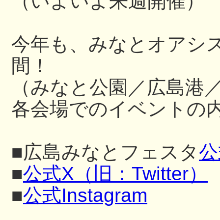
（いよいよ来週開催）
今年も、みなとオアシ
間！
（みなと公園／広島港
各会場でのイベントの内
■広島みなとフェスタ
公
■
公式X（旧：Twitter）
■
公式Instagram