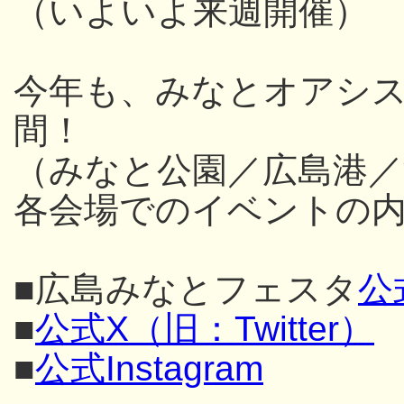
（いよいよ来週開催）
今年も、みなとオアシス
間！
（みなと公園／広島港／
各会場でのイベントの内
■広島みなとフェスタ
公
■
公式X（旧：Twitter）
■
公式Instagram