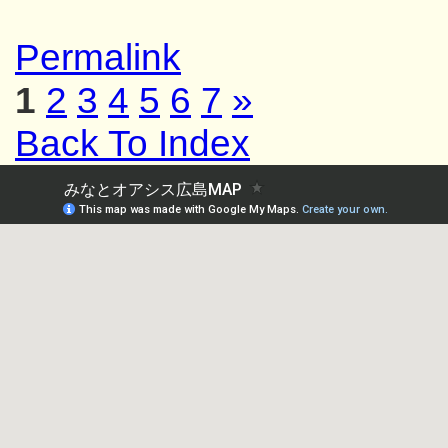
Permalink
1
2
3
4
5
6
7
»
Back To Index