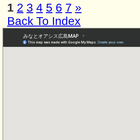
1
2
3
4
5
6
7
»
Back To Index