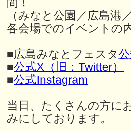
間！
（みなと公園／広島港
各会場でのイベントの内
■広島みなとフェスタ
公
■
公式X（旧：Twitter）
■
公式Instagram
当日、たくさんの方に
みにしております。