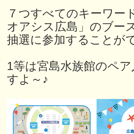
７つすべてのキーワー
オアシス広島」のブー
抽選に参加することが
1等は宮島水族館のペ
すよ～♪