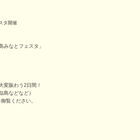
スタ開催
島みなとフェスタ」
大変賑わう2日間！
似島などなど）
を御覧ください。