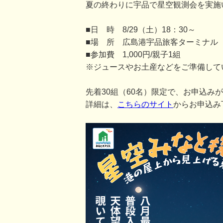
夏の終わりに宇品で星空観測会を実施
■日 時 8/29（土）18：30～
■場 所 広島港宇品旅客ターミナル
■参加費 1,000円/親子1組
※ジュースやお土産などをご準備して
先着30組（60名）限定で、お申込み
詳細は、
こちらのサイト
からお申込み