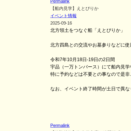
Permalink
【船内見学】えとぴりか
イベント情報
2025-09-16
北方領土をつなぐ船「えとぴりか」
北方四島との交流やお墓参りなどに使
令和7年10月18日-19日の2日間
宇品（一万トンバース）にて船内見学
特に予約などは不要との事なので是非
なお、イベント終了時間が土日で異な
Permalink