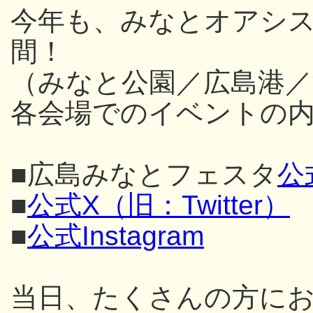
今年も、みなとオアシス
間！
（みなと公園／広島港／
各会場でのイベントの内
■広島みなとフェスタ
公
■
公式X（旧：Twitter）
■
公式Instagram
当日、たくさんの方に