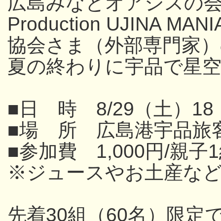
広島みなとオアシスの
Production UJINA
協会さま（外部専門家
夏の終わりに宇品で星
■日 時 8/29（土）18
■場 所 広島港宇品旅
■参加費 1,000円/親子
※ジュースやお土産な
先着30組（60名）限