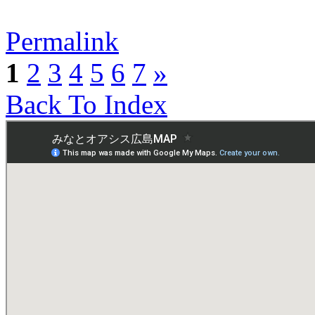
Permalink
1
2
3
4
5
6
7
»
Back To Index