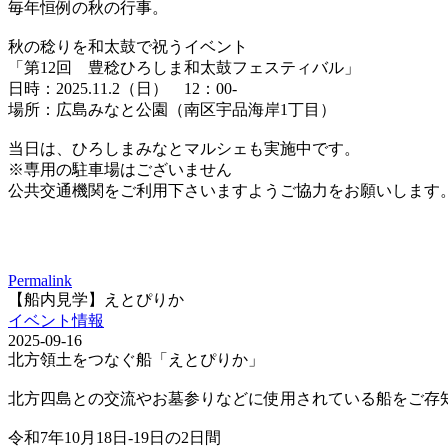
毎年恒例の秋の行事。
秋の稔りを和太鼓で祝うイベント
「第12回 豊稔ひろしま和太鼓フェスティバル」
日時：2025.11.2（日） 12：00-
場所：広島みなと公園（南区宇品海岸1丁目）
当日は、ひろしまみなとマルシェも実施中です。
※専用の駐車場はございません
公共交通機関をご利用下さいますようご協力をお願いします
Permalink
【船内見学】えとぴりか
イベント情報
2025-09-16
北方領土をつなぐ船「えとぴりか」
北方四島との交流やお墓参りなどに使用されている船をご存
令和7年10月18日-19日の2日間