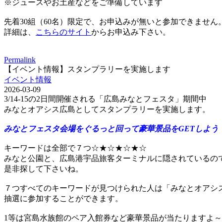
※ジュースやお土産などをご準備しています
先着30組（60名）限定で、お申込みが無いと参加できません
詳細は、
こちらのサイト
からお申込み下さい。
Permalink
【イベント情報】スタンプラリーを実施します
イベント情報
2026-03-09
3/14-15の2日間開催される「広島みなとフェスタ」期間中
みなとオアシス広島としてスタンプラリーを実施します。
みなとフェスタ会場をぐるっと回って豪華景品をGETしよう
キーワードは全部で７つ☆★☆★☆★☆
みなと公園と、広島港宇品旅客ターミナルに隠されているの
是非探して下さいね。
７つすべてのキーワードが見つけられた人は「みなとオアシ
抽選に参加することができます。
1等は宮島水族館のペア入館券など豪華景品が当たりますよ～