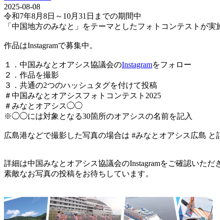
2025-08-08
令和7年8月8日～10月31日までの期間中
「中国地方のみなと」をテーマとしたフォトコンテストが実
作品はInstagramで募集中。
１．中国みなとオアシス協議会の
Instagram
をフォロー
２．作品を撮影
３．共通の2つのハッシュタグを付けて投稿
＃中国みなとオアシスフォトコンテスト2025
＃みなとオアシス◯◯
※◯◯には対象となる30箇所のオアシスの名前を記入
広島港などで撮影した写真の場合は #みなとオアシス広島 と
詳細は中国みなとオアシス協議会のInstagramをご確認いただ
素敵なお写真の投稿をお待ちしています。