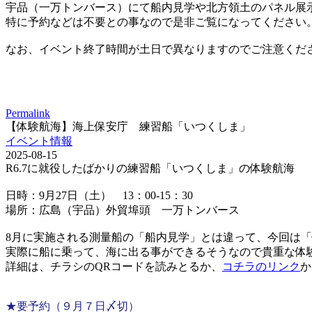
宇品（一万トンバース）にて船内見学や北方領土のパネル展
特に予約などは不要との事なので是非ご覧になってください
なお、イベント終了時間が土日で異なりますのでご注意くだ
Permalink
【体験航海】海上保安庁 練習船「いつくしま」
イベント情報
2025-08-15
R6.7に就役したばかりの練習船「いつくしま」の体験航海
日時：9月27日（土） 13：00-15：30
場所：広島（宇品）外貿埠頭 一万トンバース
8月に実施される測量船の「船内見学」とは違って、今回は
実際に船に乗って、海に出る事ができるそうなので貴重な体
詳細は、チラシのQRコードを読みとるか、
コチラのリンク
か
★要予約（９月７日〆切）