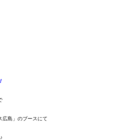
。
！
で
ス広島」のブースにて
♪