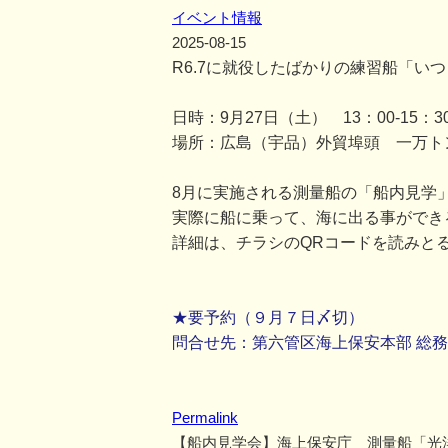
イベント情報
2025-08-15
R6.7に就役したばかりの練習船「い
日時：9月27日（土） 13：00-15：3
場所：広島（宇品）外貿埠頭 一万ト
8月に実施される測量船の「船内見学
実際に船に乗って、海に出る事ができ
詳細は、チラシのQRコードを読みと
★要予約（９月７日〆切）
問合せ先：第六管区海上保安本部 総務部総務
Permalink
【船内見学会】海上保安庁 測量船「光