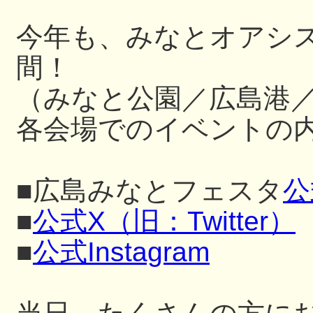
今年も、みなとオアシ
間！
（みなと公園／広島港
各会場でのイベントの内
■広島みなとフェスタ
公
■
公式X（旧：Twitter）
■
公式Instagram