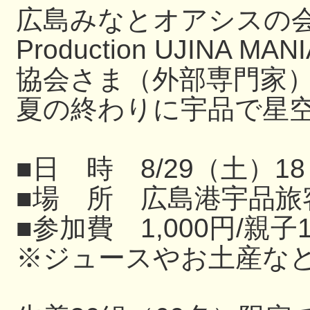
広島みなとオアシスの
Production UJIN
協会さま（外部専門家
夏の終わりに宇品で星
■日 時 8/29（土）18
■場 所 広島港宇品旅
■参加費 1,000円/親子
※ジュースやお土産な