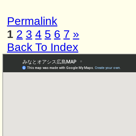
Permalink
1
2
3
4
5
6
7
»
Back To Index