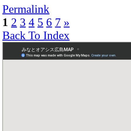
Permalink
1
2
3
4
5
6
7
»
Back To Index