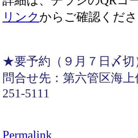
詳細は、チラシのQRコ
リンク
からご確認くださ
★要予約（９月７日〆切
問合せ先：第六管区海上保安
251-5111
Permalink