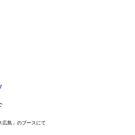
。
！
で
ス広島」のブースにて