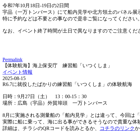
令和7年10月18日-19日の2日間
宇品（一万トンバース）にて船内見学や北方領土のパネル展
特に予約などは不要との事なので是非ご覧になってください
なお、イベント終了時間が土日で異なりますのでご注意くだ
Permalink
【体験航海】海上保安庁 練習船「いつくしま」
イベント情報
2025-08-15
R6.7に就役したばかりの練習船「いつくしま」の体験航海
日時：9月27日（土） 13：00-15：30
場所：広島（宇品）外貿埠頭 一万トンバース
8月に実施される測量船の「船内見学」とは違って、今回は
実際に船に乗って、海に出る事ができるそうなので貴重な体
詳細は、チラシのQRコードを読みとるか、
コチラのリンク
か