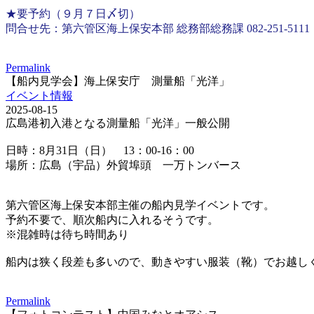
★要予約（９月７日〆切）
問合せ先：第六管区海上保安本部 総務部総務課 082-251-5111
Permalink
【船内見学会】海上保安庁 測量船「光洋」
イベント情報
2025-08-15
広島港初入港となる測量船「光洋」一般公開
日時：8月31日（日） 13：00-16：00
場所：広島（宇品）外貿埠頭 一万トンバース
第六管区海上保安本部主催の船内見学イベントです。
予約不要で、順次船内に入れるそうです。
※混雑時は待ち時間あり
船内は狭く段差も多いので、動きやすい服装（靴）でお越し
Permalink