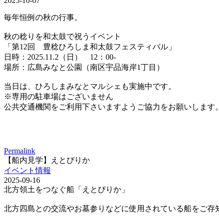
2025-10-07
毎年恒例の秋の行事。
秋の稔りを和太鼓で祝うイベント
「第12回 豊稔ひろしま和太鼓フェスティバル」
日時：2025.11.2（日） 12：00-
場所：広島みなと公園（南区宇品海岸1丁目）
当日は、ひろしまみなとマルシェも実施中です。
※専用の駐車場はございません
公共交通機関をご利用下さいますようご協力をお願いします
Permalink
【船内見学】えとぴりか
イベント情報
2025-09-16
北方領土をつなぐ船「えとぴりか」
北方四島との交流やお墓参りなどに使用されている船をご存