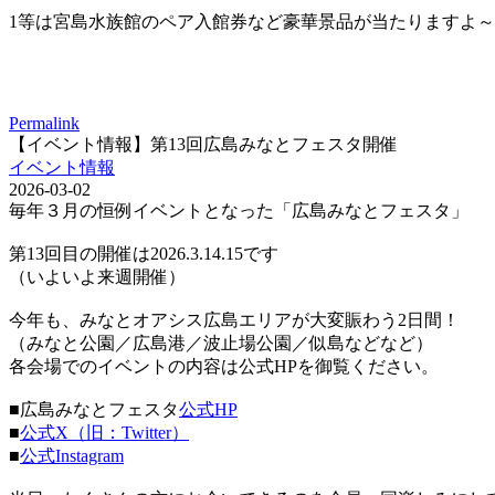
1等は宮島水族館のペア入館券など豪華景品が当たりますよ～
Permalink
【イベント情報】第13回広島みなとフェスタ開催
イベント情報
2026-03-02
毎年３月の恒例イベントとなった「広島みなとフェスタ」
第13回目の開催は2026.3.14.15です
（いよいよ来週開催）
今年も、みなとオアシス広島エリアが大変賑わう2日間！
（みなと公園／広島港／波止場公園／似島などなど）
各会場でのイベントの内容は公式HPを御覧ください。
■広島みなとフェスタ
公式HP
■
公式X（旧：Twitter）
■
公式Instagram