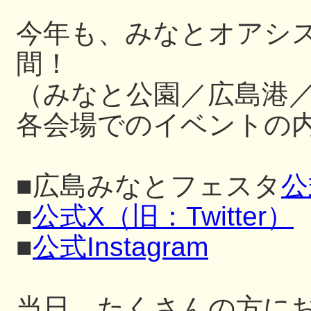
今年も、みなとオアシ
間！
（みなと公園／広島港
各会場でのイベントの内
■広島みなとフェスタ
公
■
公式X（旧：Twitter）
■
公式Instagram
当日、たくさんの方に