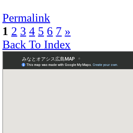
Permalink
1
2
3
4
5
6
7
»
Back To Index