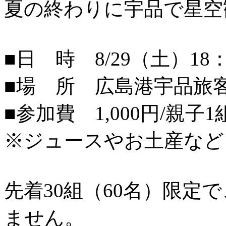
夏の終わりに宇品で星空
■日 時 8/29（土）18：
■場 所 広島港宇品旅
■参加費 1,000円/親子1
※ジュースやお土産など
先着30組（60名）限定
ません。