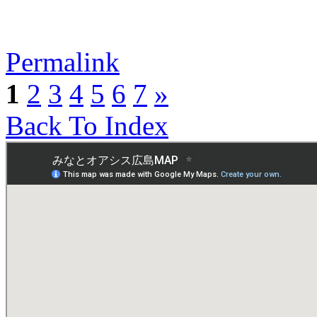
Permalink
1
2
3
4
5
6
7
»
Back To Index