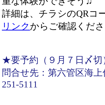
重な体験ができそう♫
詳細は、チラシのQRコ
リンク
からご確認くださ
★要予約（９月７日〆切
問合せ先：第六管区海上保安
251-5111