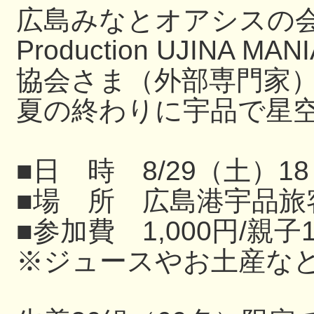
広島みなとオアシスの
Production UJIN
協会さま（外部専門家
夏の終わりに宇品で星
■日 時 8/29（土）18
■場 所 広島港宇品旅
■参加費 1,000円/親子
※ジュースやお土産な