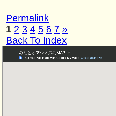
Permalink
1
2
3
4
5
6
7
»
Back To Index