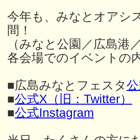
今年も、みなとオアシ
間！
（みなと公園／広島港
各会場でのイベントの内
■広島みなとフェスタ
公
■
公式X（旧：Twitter）
■
公式Instagram