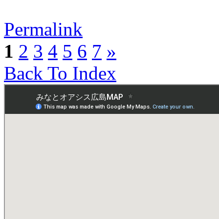
Permalink
1
2
3
4
5
6
7
»
Back To Index